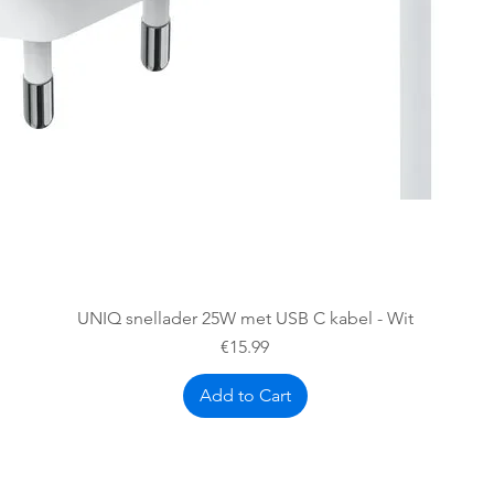
Quick View
UNIQ snellader 25W met USB C kabel - Wit
Price
€15.99
Add to Cart