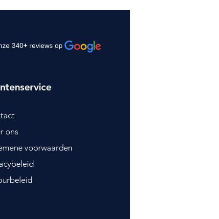
nze 340
+
reviews op
ntenservice
tact
r ons
emene voorwaarden
vacybeleid
ourbeleid