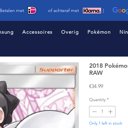
 Betalen met of achteraf met |
msung
Accessoires
Overig
Pokémon
Ni
2018 Pokémon
RAW
Price
€34.99
Quantity
*
Only 1 left in stock