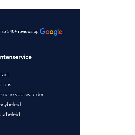
nze 340
+
reviews op
ntenservice
tact
r ons
emene voorwaarden
vacybeleid
ourbeleid