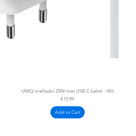
Quick View
UNIQ snellader 25W met USB C kabel - Wit
Price
€15.99
Add to Cart