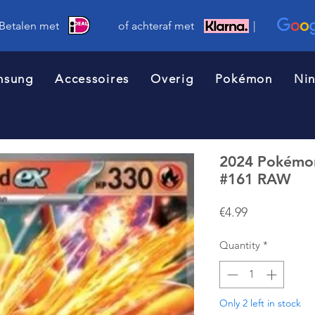
 Betalen met of achteraf met |
msung
Accessoires
Overig
Pokémon
Ni
2024 Pokémon
#161 RAW
Price
€4.99
Quantity
*
Only 2 left in stock