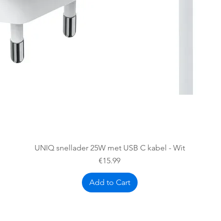
Quick View
UNIQ snellader 25W met USB C kabel - Wit
Price
€15.99
Add to Cart