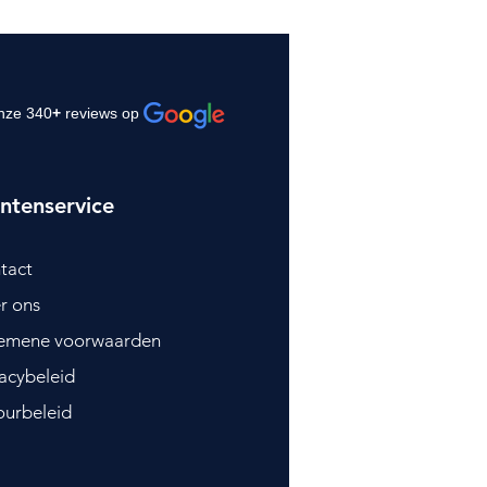
nze 340
+
reviews op
ntenservice
tact
r ons
emene voorwaarden
vacybeleid
ourbeleid