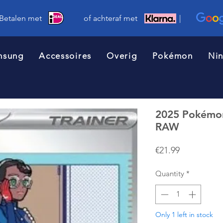
 Betalen met of achteraf met |
msung
Accessoires
Overig
Pokémon
Ni
2025 Pokémo
RAW
Price
€21.99
Quantity
*
Only 1 left in stock