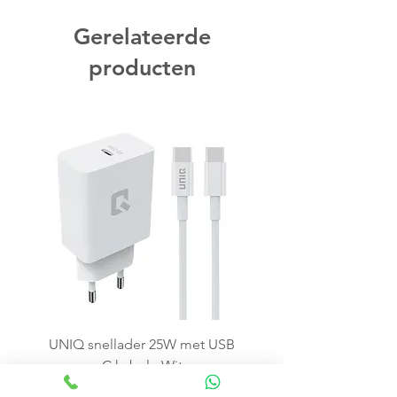
Gerelateerde
producten
UNIQ snellader 25W met USB
C kabel - Wit
Price
€15.99