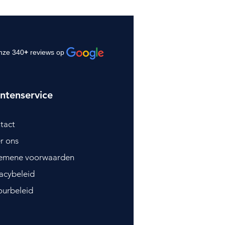
nze 340
+
reviews op
ntenservice
tact
r ons
emene voorwaarden
vacybeleid
ourbeleid