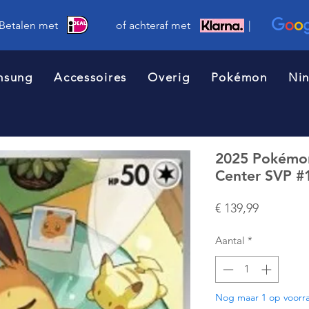
 Betalen met of achteraf met |
msung
Accessoires
Overig
Pokémon
Ni
2025 Pokémo
Center SVP 
Prijs
€ 139,99
Aantal
*
Nog maar 1 op voorr