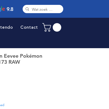
9.8
ntendo
Contact
n Eevee Pokémon
#173 RAW
aad