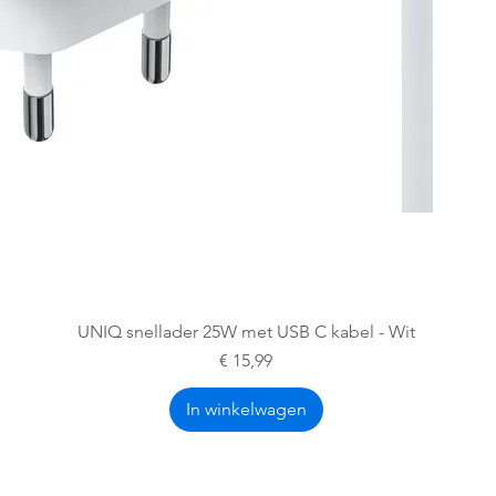
Snel overzicht
UNIQ snellader 25W met USB C kabel - Wit
Prijs
€ 15,99
In winkelwagen