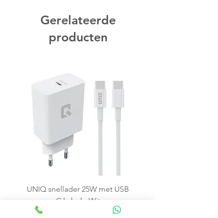
Gerelateerde
producten
UNIQ snellader 25W met USB
C kabel - Wit
Price
€15.99