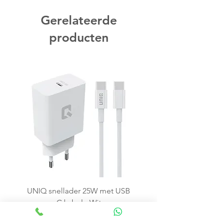
Gerelateerde
producten
UNIQ snellader 25W met USB
C kabel - Wit
Price
€15.99