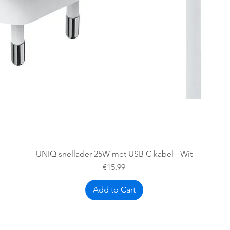
Quick View
UNIQ snellader 25W met USB C kabel - Wit
Price
€15.99
Add to Cart