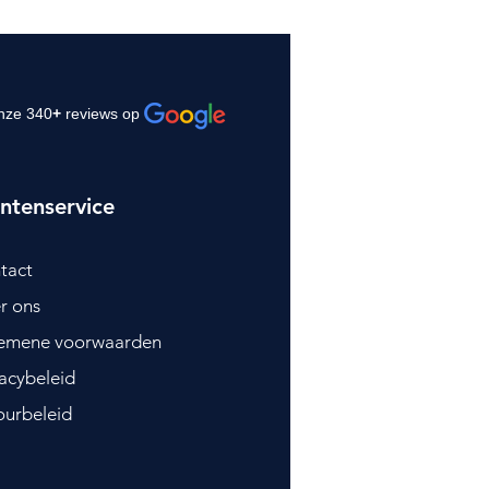
nze 340
+
reviews op
ntenservice
tact
r ons
emene voorwaarden
vacybeleid
ourbeleid