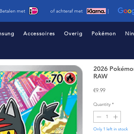
 Betalen met of achteraf met |
msung
Accessoires
Overig
Pokémon
Ni
2026 Pokémon
RAW
Price
€9.99
Quantity
*
Only 1 left in stock