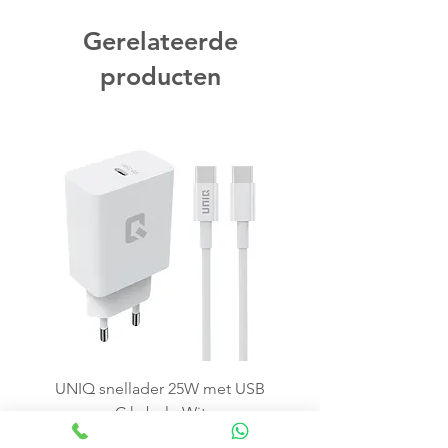
Gerelateerde
producten
UNIQ snellader 25W met USB
C kabel - Wit
Price
€15.99