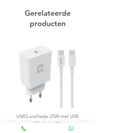
Gerelateerde
producten
UNIQ snellader 25W met USB
C kabel - Wit
Price
€15.99