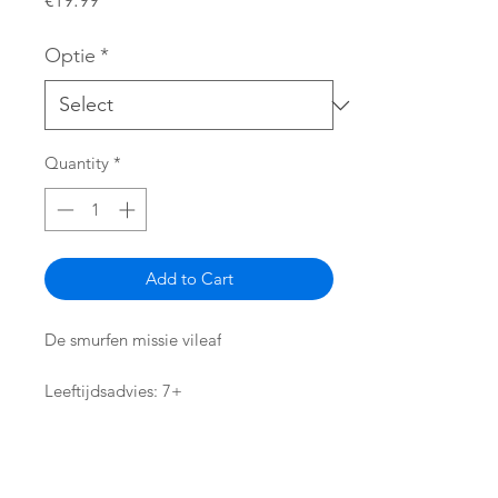
€19.99
Optie
*
Quantity
*
Add to Cart
De smurfen missie vileaf
Leeftijdsadvies: 7+