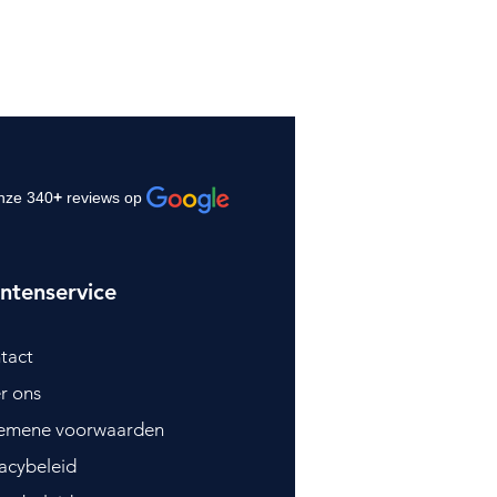
nze 340
+
reviews op
ntenservice
tact
r ons
emene voorwaarden
vacybeleid