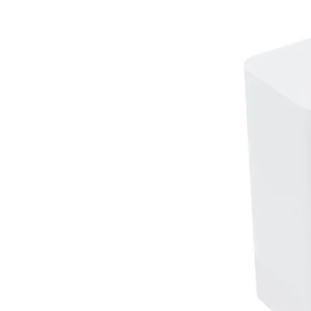
games en speel ze waar en wan
Verbeterde audio -
Door de in
audio voor de handheld- en tafe
het spelen.
Verder kan je met de Nintendo S
meegeleverde Joy-Con-controllers
Nintendo Switch Lite kun je he
om te spelen waar je maar wilt. 
verbeteringen ervaren in alle drie 
Tv-stijl:
Plaats de console in de 
tv te spelen. Dankzij de ingebou
optie om een onlineverbinding te 
Tafelstijl:
Klap de standaard van he
om multiplayer games te spelen 
controllers. De brede verstelbare
voor elke speelsessie. Ook kunnen
kijkhoek instellen, zodat altijd g
gebeurt.
Handheldstijl:
Gebruikers kunnen 