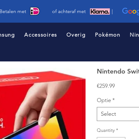
 Betalen met of achteraf met |
msung
Accessoires
Overig
Pokémon
Ni
Nintendo Swi
Price
€259.99
Optie
*
Select
Quantity
*