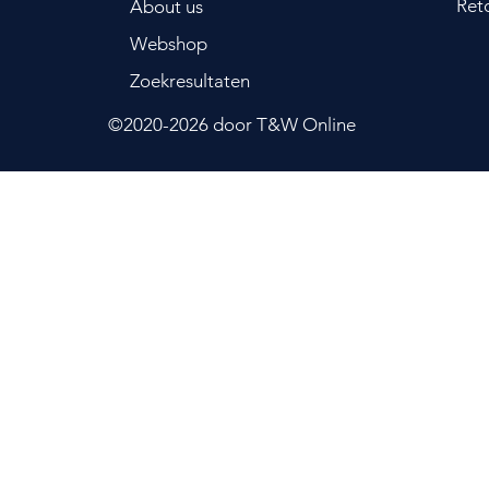
Ret
About us
ra kan bijvoorbeeld het verschil zien
Webshop
papier en schaar. Hierdoor gaat er een
t Nintendo Labo.
Zoekresultaten
ystemen
©2020-2026
door T&W Online
e televisie met je vrienden.
nnen maximaal acht Nintendo Switch- of
 met elkaar koppelen om met zijn achten
 spelen in games voor meerdere spelers.
intendo Switch Online-lidmaatschap kun
ers van over de hele wereld spelen, heb
collectie klassieke NES-games met extra
en van exclusieve aanbiedingen zoals
gamevouchers, en meer!
ome-menu
pstarten en instellingen voor games
vriendenlijst en gebruikersaccounts
ellingen veranderen. Inhoud van het