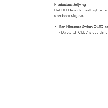
Productbeschrijving
Het OLED-model heeft vijf grote 
standaard uitgave.
Een Nintendo Switch OLED-sch
-
De Switch OLED is qua afmet
Switch-systeem, maar beschikt
OLED-technologie voor intense
Brede verstelbare standaard
- 
brede verstelbare standaard voor
tafelstijl vanuit elke gewenste
een controller aan een andere
hetzelfde scherm te spelen, wa
Nieuwe houder met LAN-poo
zorgt voor een stabiele onlin
internetverbinding.
Systeemgeheugen
In vergelij
het geheugen in het OLED-mod
uitbreiden met een compatibel