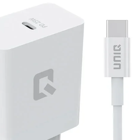
neer je wilt.
gebouwde luidsprekers met verbeterde
lstijl geniet je van een helder geluid bij
witch OLED samen op de tv spelen met de
. En net als de Nintendo Switch en de
t OLED-model overal mee naartoe nemen
Op de Switch OLED zullen spelers
de speelstijlen.
houder om Nintendo Switch-games op de
wde LAN-poort hebben spelers een extra
maken in de tv-stijl.
t spelsysteem uit en gebruik het scherm
met de twee inbegrepen Joy-Con-
 standaard zorgt voor een stevige basis
 spelers het spelsysteem in elke gewenste
oed zichtbaar is wat er op het scherm
het spelsysteem overal mee naartoe