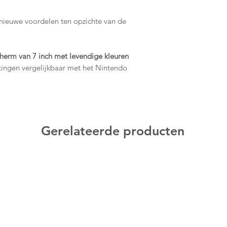
nieuwe voordelen ten opzichte van de
erm van 7 inch met levendige kleuren
ingen vergelijkbaar met het Nintendo
 over een groter scherm van 7 inch met
 kleuren en een hoog contrast.
Ook nieuw aan het OLED-model is een
 de tafelstijl, hierbij speel je in de
 kijkhoek. Klap de standaard uit en geef
Gerelateerde producten
 speler om samen of tegen elkaar op
ar en wanneer je maar wilt.
rt
De nieuwe houder met een LAN-poort
e-ervaring door de bekabelde
king met de normale Nintendo Switch is
el verdubbeld naar 64 GB. Je kunt dit
e micro SD-kaart. Download je favoriete