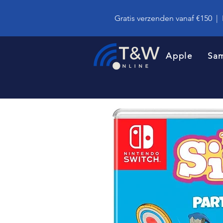
Gratis verzenden vanaf €150
|
Apple
Sa