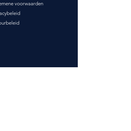
emene voorwaarden
vacybeleid
ourbeleid