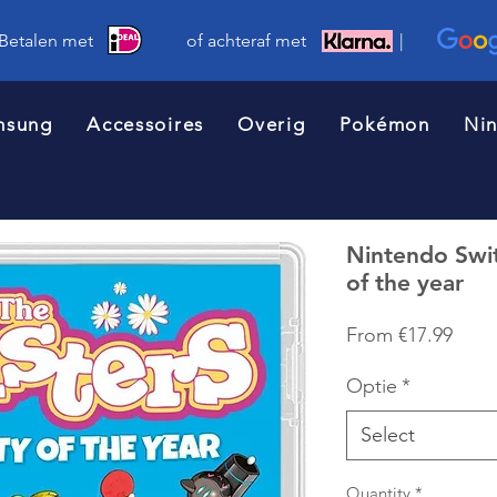
 Betalen met of achteraf met |
msung
Accessoires
Overig
Pokémon
Ni
Nintendo Swit
of the year
Sale
From
€17.99
Price
Optie
*
Select
Quantity
*