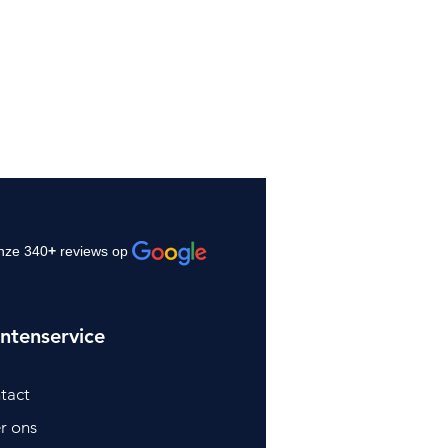
nze 340
+
reviews op
ntenservice
tact
r ons