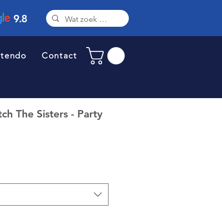
9.8
ntendo
Contact
ch The Sisters - Party