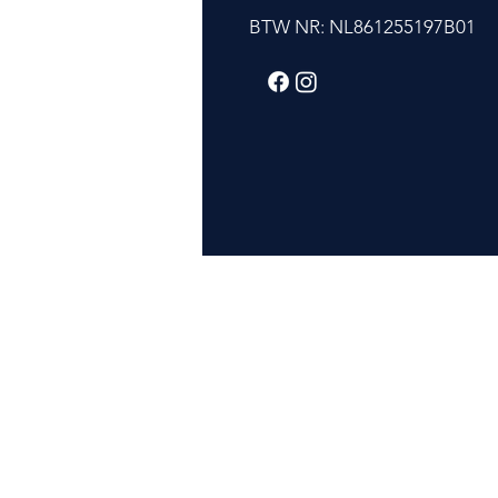
BTW NR: NL861255197B01