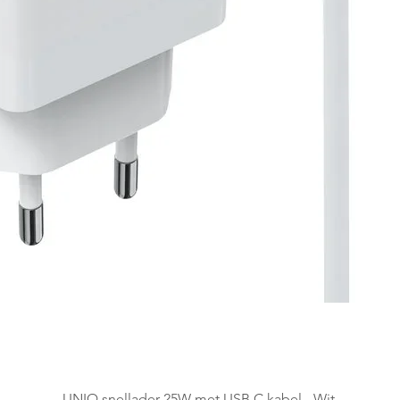
Quick View
UNIQ snellader 25W met USB C kabel - Wit