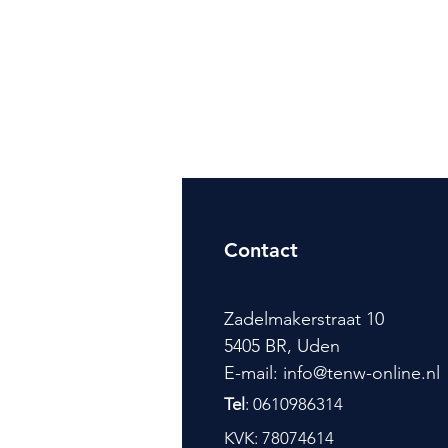
Contact
Zadelmakerstraat 10
5405 BR, Uden
E-mail: info@tenw-online.nl
Tel
: 0610986314
KVK: 78074614