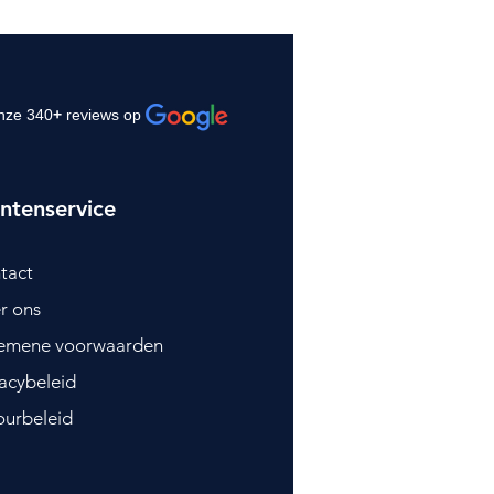
nze 340
+
reviews op
ntenservice
tact
r ons
emene voorwaarden
vacybeleid
ourbeleid