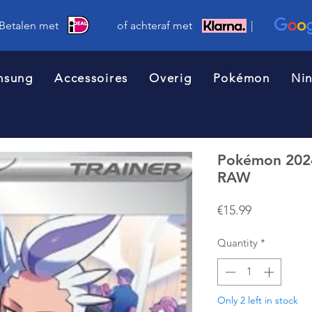
 Betalen met of achteraf met |
msung
Accessoires
Overig
Pokémon
Ni
Pokémon 2024
RAW
Price
€15.99
Quantity
*
Only 2 left in stock