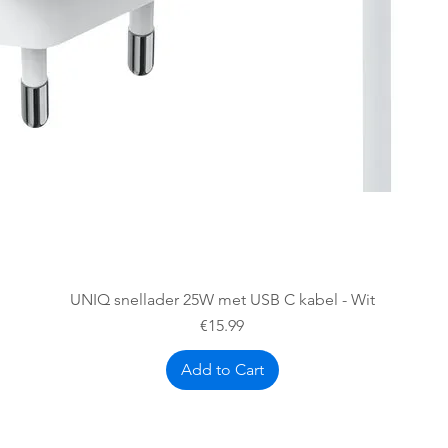
Quick View
UNIQ snellader 25W met USB C kabel - Wit
Price
€15.99
Add to Cart