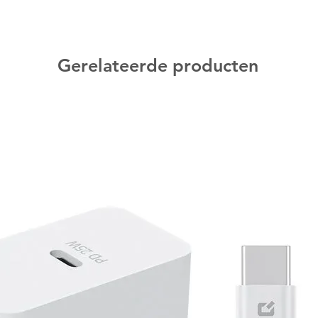
 en 1 competitie-legale coin-flip
p te bergen met 4 verdelers om het
Gerelateerde producten
Trading Card Game Live