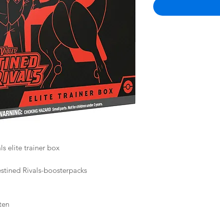
 elite trainer box
ined Rivals-boosterpacks
ten
on Destined Rivals uitbreiding