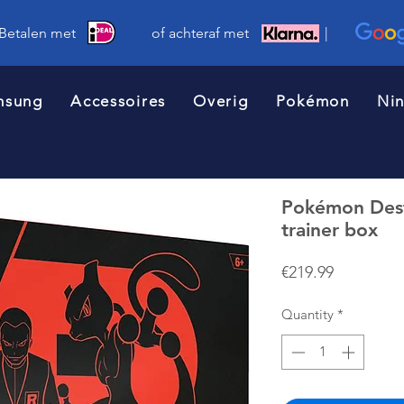
 Betalen met of achteraf met |
msung
Accessoires
Overig
Pokémon
Ni
Pokémon Desti
trainer box
Price
€219.99
Quantity
*