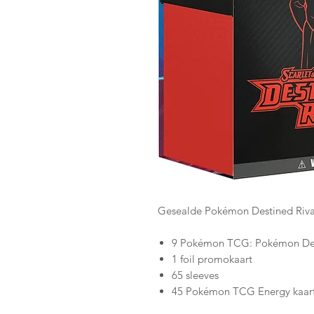
Gesealde Pokémon Destined Rivals
9 Pokémon TCG: Pokémon Dest
1 foil promokaart
65 sleeves
45 Pokémon TCG Energy kaar
Een spelersgids voor de Pokém