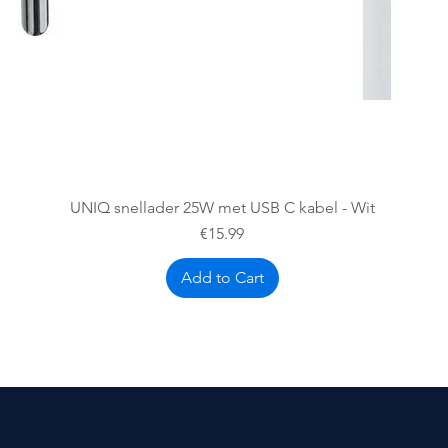
Quick View
UNIQ snellader 25W met USB C kabel - Wit
Price
€15.99
Add to Cart