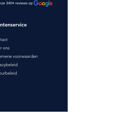
nze 340
+
reviews op
ntenservice
tact
r ons
emene voorwaarden
vacybeleid
ourbeleid