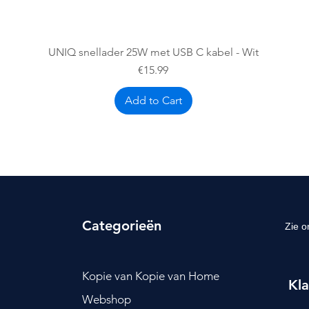
Quick View
UNIQ snellader 25W met USB C kabel - Wit
Price
€15.99
Add to Cart
Categorieën
Zie o
Kopie van Kopie van Home
Kla
Webshop