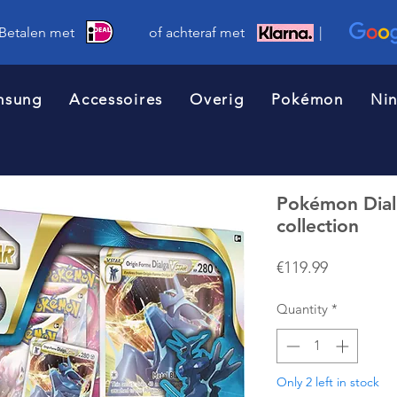
 Betalen met of achteraf met |
msung
Accessoires
Overig
Pokémon
Ni
Pokémon Dial
collection
Price
€119.99
Quantity
*
Only 2 left in stock