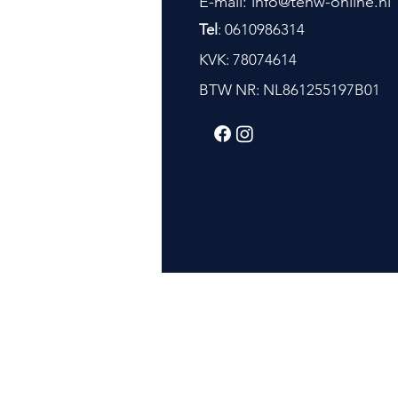
E-mail: info@tenw-online.nl
Tel
: 0610986314
KVK: 78074614
BTW NR: NL861255197B01