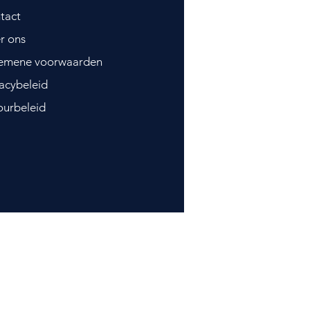
tact
r ons
emene voorwaarden
vacybeleid
ourbeleid