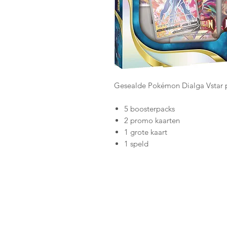
Gesealde Pokémon Dialga Vstar 
5 boosterpacks
2 promo kaarten
1 grote kaart
1 speld
1 VSTAR tag
1 TCG online code