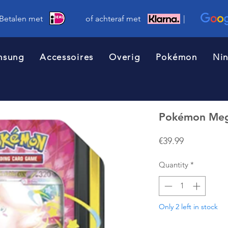
 Betalen met of achteraf met |
msung
Accessoires
Overig
Pokémon
Ni
Pokémon Mega
Price
€39.99
Quantity
*
Only 2 left in stock