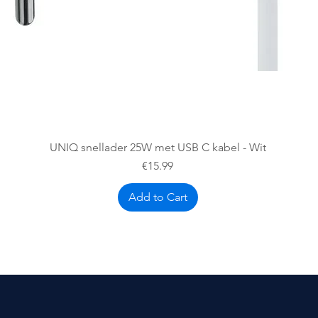
Quick View
UNIQ snellader 25W met USB C kabel - Wit
Price
€15.99
Add to Cart