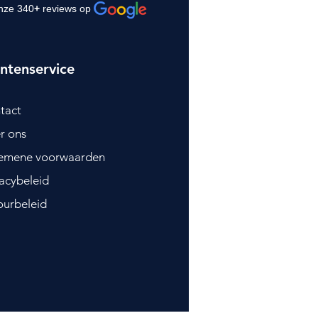
nze 340
+
reviews op
ntenservice
tact
r ons
emene voorwaarden
vacybeleid
ourbeleid