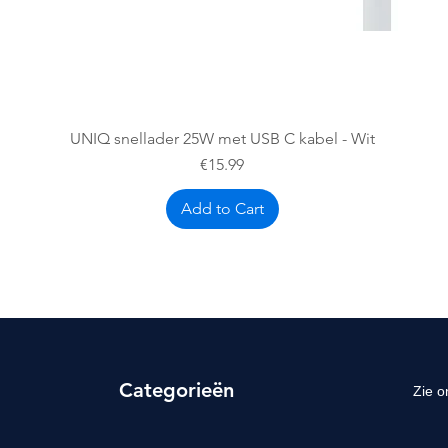
Quick View
UNIQ snellader 25W met USB C kabel - Wit
Price
€15.99
Add to Cart
Categorieën
Zie o