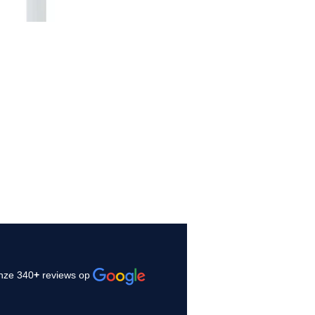
nze 340
+
reviews op