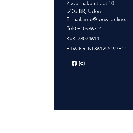
Zadelmakerstraat 10
5405 BR, Uden
E-mail: info@tenw-online.nl
Tel
: 0610986314
KVK: 78074614
BTW NR: NL861255197B01