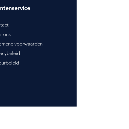
ntenservice
tact
r ons
emene voorwaarden
vacybeleid
ourbeleid