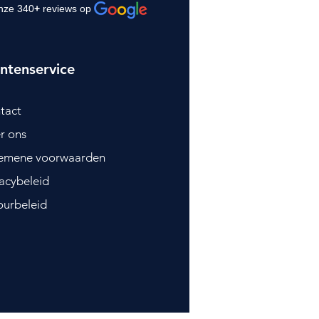
nze 340
+
reviews op
ntenservice
tact
r ons
emene voorwaarden
vacybeleid
ourbeleid