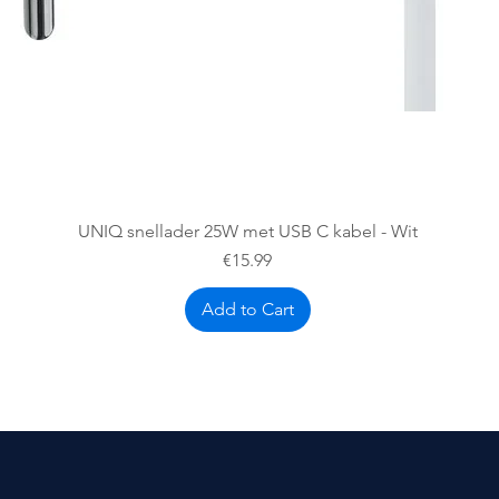
Quick View
UNIQ snellader 25W met USB C kabel - Wit
Price
€15.99
Add to Cart