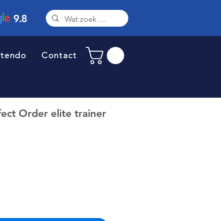
9.8
ntendo
Contact
ct Order elite trainer