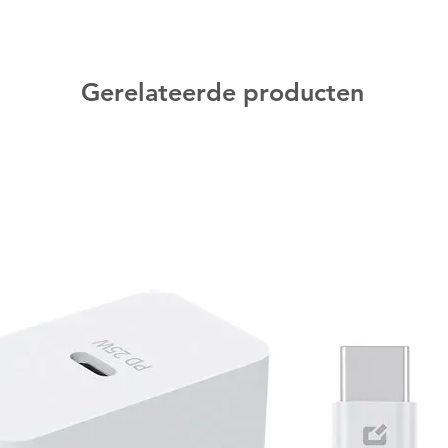
 en 1 competitie-legale coin-flip
p te bergen met 6 verdelers om het
Gerelateerde producten
Trading Card Game Live