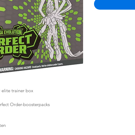
lite trainer box
ect Order-boosterpacks
ten
on Paldean Fates uitbreiding