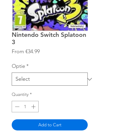
Nintendo Switch Splatoon
3
Sale
From
€34.99
Price
Optie
*
Quantity
*
Add to Cart