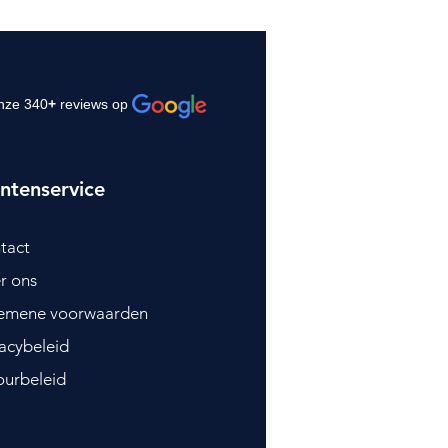
nze 340
+
reviews op
ntenservice
tact
r ons
emene voorwaarden
vacybeleid
ourbeleid