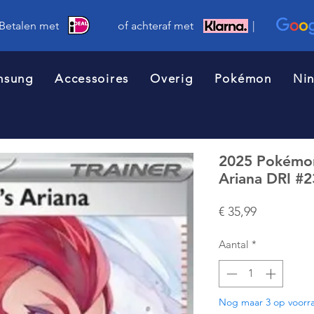
 Betalen met of achteraf met |
msung
Accessoires
Overig
Pokémon
Ni
2025 Pokémon
Ariana DRI #
Prijs
€ 35,99
Aantal
*
Nog maar 3 op voorr