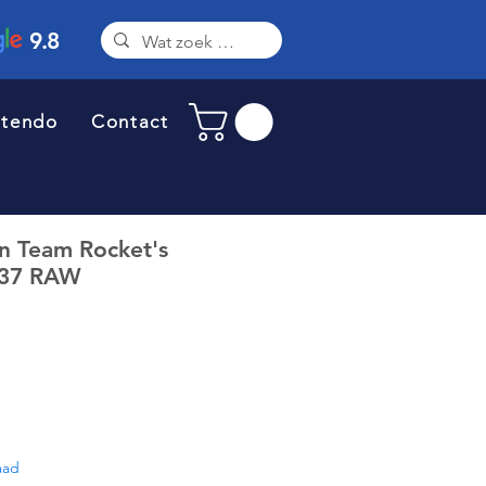
9.8
ntendo
Contact
 Team Rocket's
237 RAW
aad