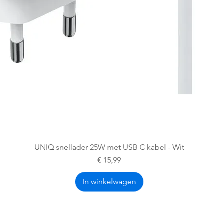
Snel overzicht
UNIQ snellader 25W met USB C kabel - Wit
Prijs
€ 15,99
In winkelwagen