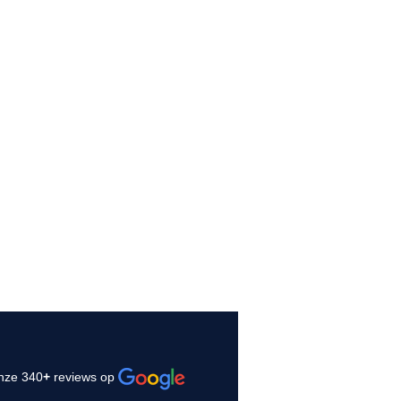
nze 340
+
reviews op