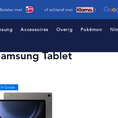
 Betalen met of achteraf met |
msung
Accessoires
Overig
Pokémon
Ni
Samsung Tablet
A-Grade