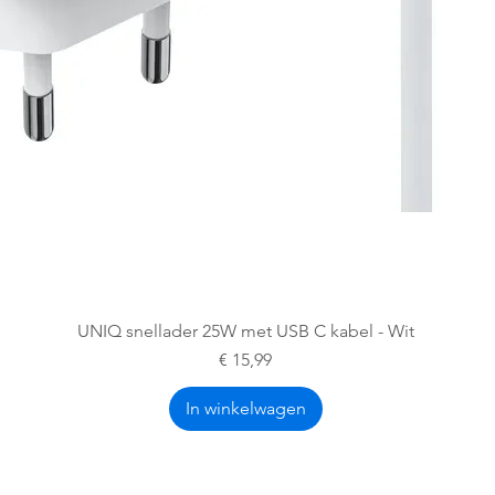
Snel overzicht
UNIQ snellader 25W met USB C kabel - Wit
Prijs
€ 15,99
In winkelwagen