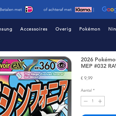
 Betalen met of achteraf met |
msung
Accessoires
Overig
Pokémon
Ni
2026 Pokémo
MEP #032 R
Prijs
€ 9,99
Aantal
*