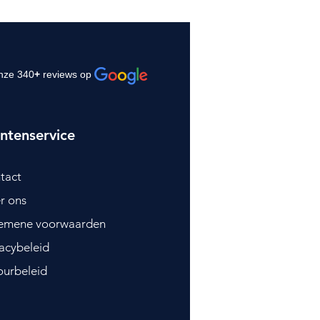
nze 340
+
reviews op
ntenservice
tact
r ons
emene voorwaarden
vacybeleid
ourbeleid