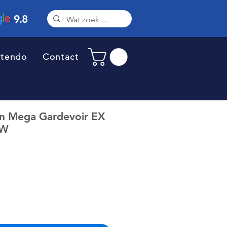
9.8
ntendo
Contact
n Mega Gardevoir EX
AW