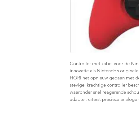
Controller met kabel voor de Nin
innovatie als Nintendo’s originele
HORI het opnieuw gedaan met d
stevige, krachtige controller besch
waaronder snel reagerende scho
adapter, uiterst precieze analoge 
De bekabeling biedt razendsnelle r
bent voor elk toernooi, terwijl ee
garant staan voor blijvend comfo
control of tril functies). Belangri
door Nintendo -Afneembare D-pad