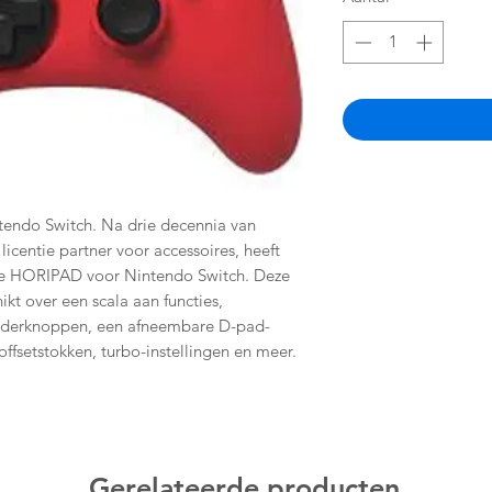
tendo Switch. Na drie decennia van
 licentie partner voor accessoires, heeft
e HORIPAD voor Nintendo Switch. Deze
ikt over een scala aan functies,
uderknoppen, een afneembare D-pad-
offsetstokken, turbo-instellingen en meer.
eactietijden en zorgt er voor dat je klaar
n ergonomische grip en een licht profiel
rt. (Bevat geen mogelijkheid voor motion
jkste kenmerken: -Officieel gelicenseerd
 voor aangepaste bediening: kies tussen
Gerelateerde producten