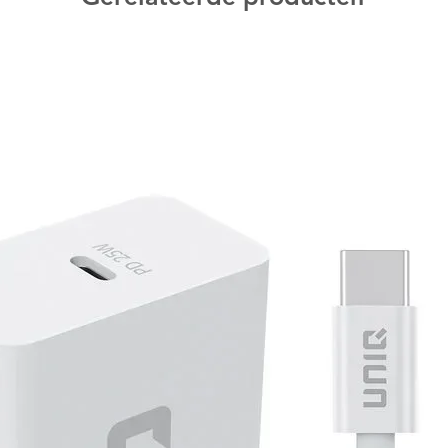
y -Turbo-functie Ergonomisch ontwerp en
ige grip -Geen vertraging: bedrade pro-