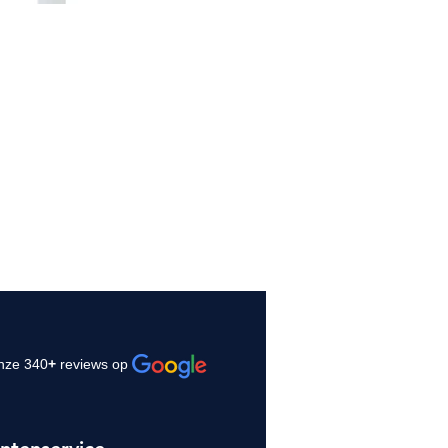
nze 340
+
reviews op