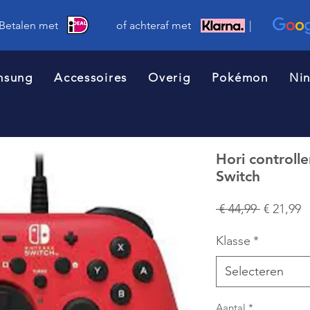
 Betalen met of achteraf met |
msung
Accessoires
Overig
Pokémon
Ni
Hori controll
Switch
Normale
V
 € 44,99 
€ 21,99
prijs
Klasse
*
Selecteren
Aantal
*