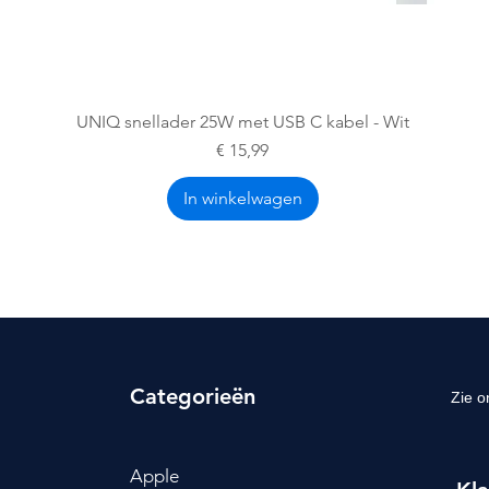
Snel overzicht
UNIQ snellader 25W met USB C kabel - Wit
Prijs
€ 15,99
In winkelwagen
Categorieën
Zie o
Apple