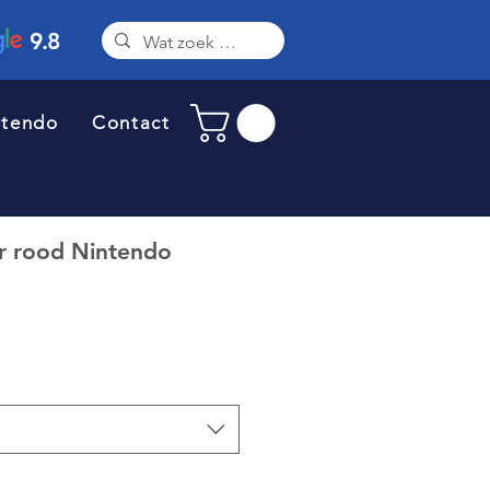
9.8
ntendo
Contact
er rood Nintendo
erkoopprijs