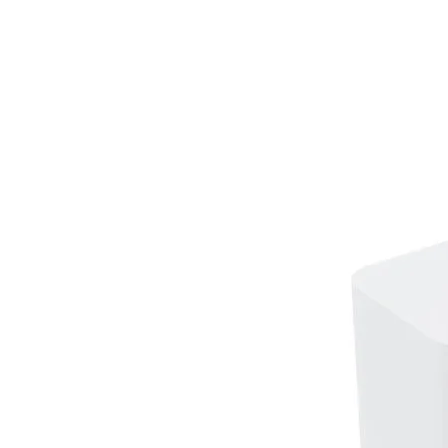
traditionele of Joy-Con-gamepla
extra groot formaat voor een veil
controller (3 m).