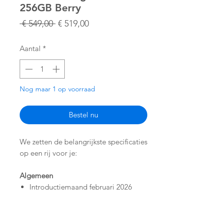
256GB Berry
Normale
Verkoopprijs
 € 549,00 
€ 519,00
prijs
Aantal
*
Nog maar 1 op voorraad
Bestel nu
We zetten de belangrijkste specificaties
op een rij voor je:
Algemeen
Introductiemaand februari 2026
Optisch