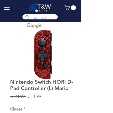
9.8
Nintendo Switch HORI D-
Pad Controller (L) Mario
Normale
Verkoopprijs
 € 24,99 
€ 11,99
prijs
Klasse
*