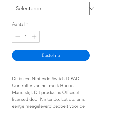
Aantal
*
Bestel nu
Dit is een Nintendo Switch D-PAD
Controller van het merk Hori in
Mario stijl. Dit product is Officieel
licensed door Nintendo. Let op: er is
eentje meegeleverd bedoelt voor de
linkerkant van je console.
Kenmerken:
Alternatieve linker Joy-Con