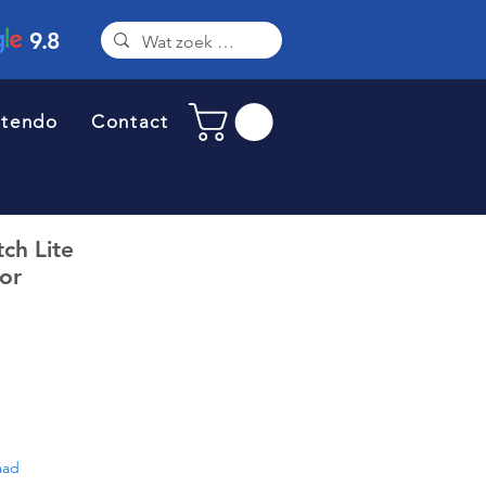
9.8
ntendo
Contact
ch Lite
or
aad