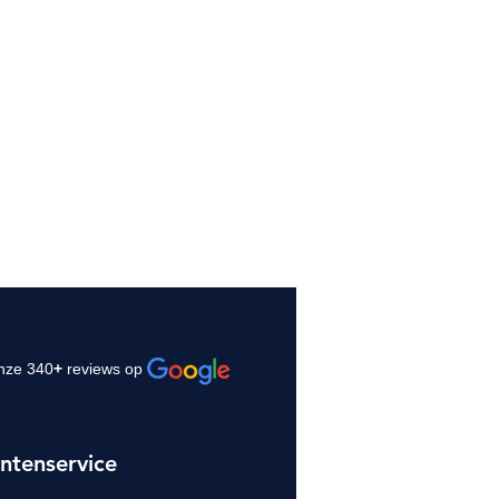
nze 340
+
reviews op
ntenservice