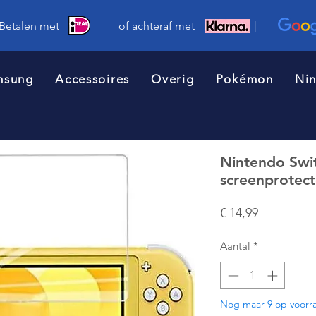
 Betalen met of achteraf met |
msung
Accessoires
Overig
Pokémon
Ni
Nintendo Swit
screenprotect
Prijs
€ 14,99
Aantal
*
Nog maar 9 op voorr