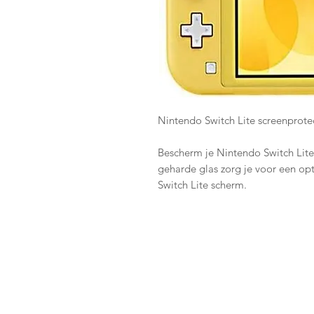
Nintendo Switch Lite screenprote
Bescherm je Nintendo Switch Lite
geharde glas zorg je voor een o
Switch Lite scherm.
De screenprotector wordt gelev
zorgvuldig te kunnen plaatsen.
Bij bestelling van een Switch + s
screenprotector kosteloos voor je