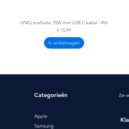
Snel overzicht
UNIQ snellader 25W met USB C kabel - Wit
Prijs
€ 15,99
In winkelwagen
Categorieën
Zie o
Apple
Kla
Samsung