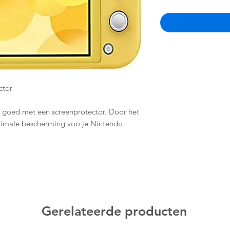
ctor
 goed met een screenprotector. Door het
ptimale bescherming voo je Nintendo
erd met de benodigdheden om hem
creenprotector plaatsen wij de
.
Gerelateerde producten