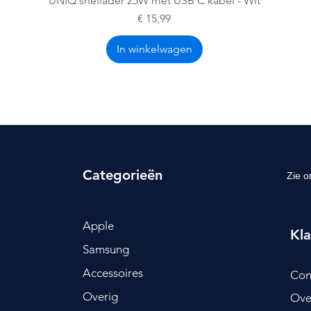
UNIQ snellader 25W met USB C kabel - Wit
Prijs
€ 15,99
In winkelwagen
Categorieën
Zie o
Apple
Kla
Samsung
Accessoires
Con
Overig
Ove