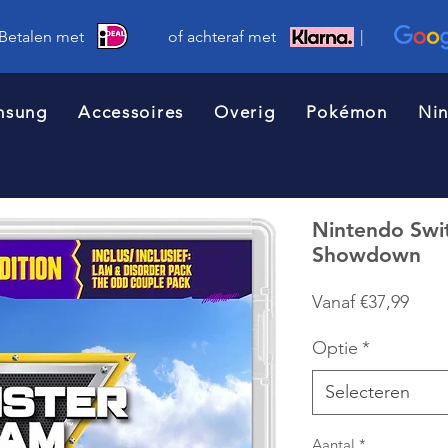
 Betalen met of achteraf met |
msung
Accessoires
Overig
Pokémon
Ni
Nintendo Swi
Showdown
Verk
Vanaf
€37,99
Optie
*
Selecteren
Aantal
*