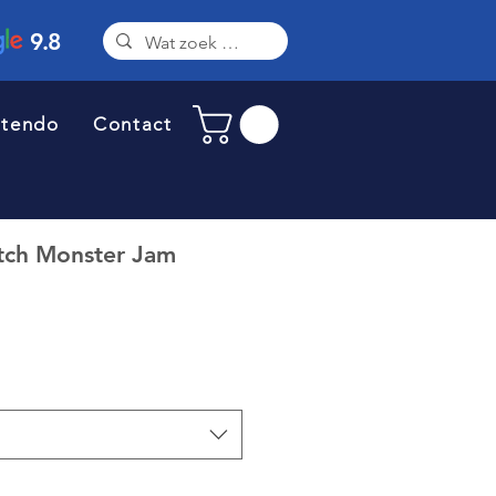
9.8
ntendo
Contact
tch Monster Jam
oopprijs