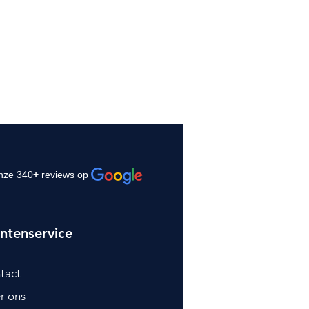
nze 340
+
reviews op
ntenservice
tact
r ons