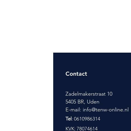
Contact
Zadelmakerstraat 10
5405 BR, Uden
E-mail: info@tenw-online.nl
Tel
: 0610986314
KVK: 78074614