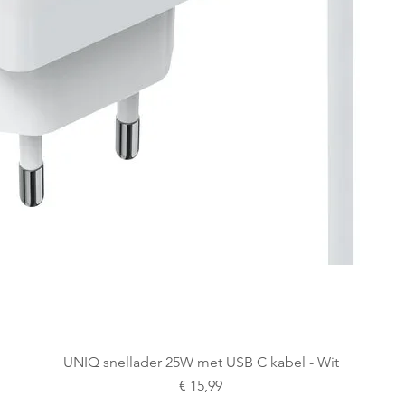
Snel overzicht
UNIQ snellader 25W met USB C kabel - Wit
Prijs
€ 15,99