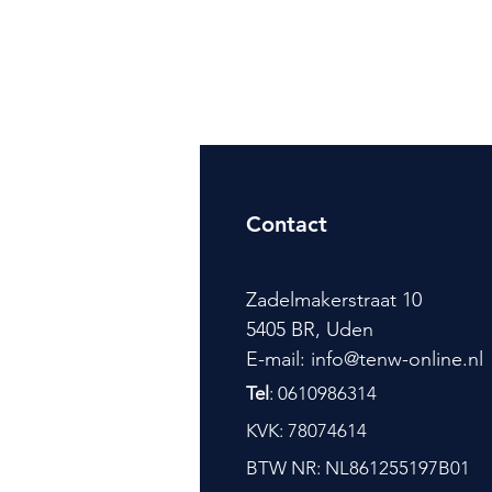
Contact
Zadelmakerstraat 10
5405 BR, Uden
E-mail: info@tenw-online.nl
Tel
: 0610986314
KVK: 78074614
BTW NR: NL861255197B01