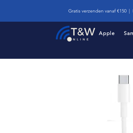
Gratis verzenden vanaf €150
|
Apple
Sa