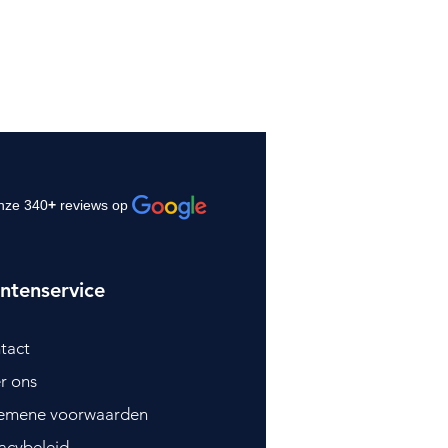
nze 340
+
reviews op
ntenservice
tact
r ons
emene voorwaarden
vacybeleid