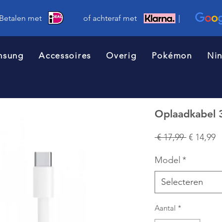
 Betalen met of achteraf met |
msung
Accessoires
Overig
Pokémon
Ni
Oplaadkabel 
Normale
V
 € 17,99 
€ 14,99
prijs
Model
*
Selecteren
Aantal
*