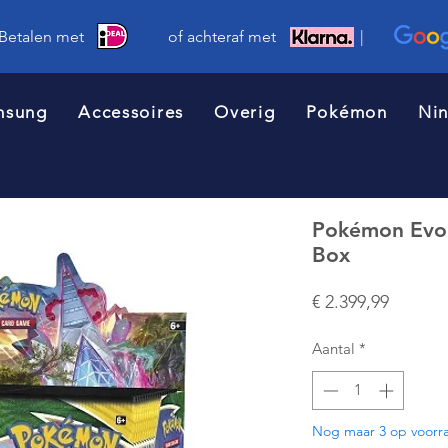
 Betalen met of achteraf met |
msung
Accessoires
Overig
Pokémon
Ni
Pokémon Evol
Box
Prijs
€ 2.399,99
Aantal
*
Nog maar 3 op voorr