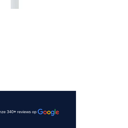
nze 340
+
reviews op