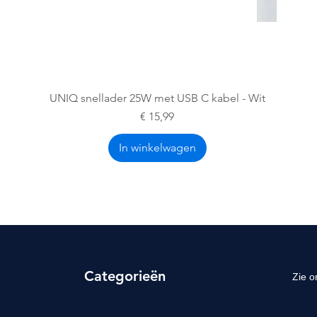
Snel overzicht
UNIQ snellader 25W met USB C kabel - Wit
Prijs
€ 15,99
In winkelwagen
Categorieën
Zie o