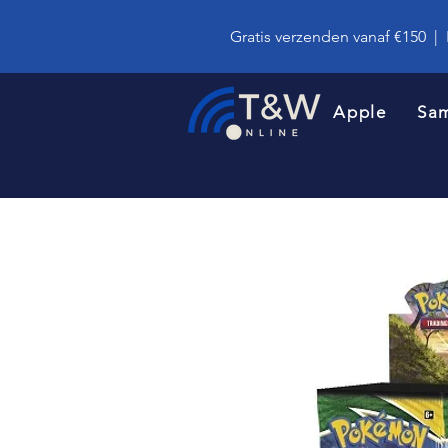
Gratis verzenden vanaf €150
|
Apple
Sa