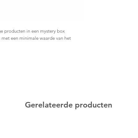
ige producten in een mystery box
 met een minimale waarde van het
Gerelateerde producten
rekenproces kun je voorkeuren aangeven en
 We proberen hier rekening mee te houden,
stery box mag niet retour.