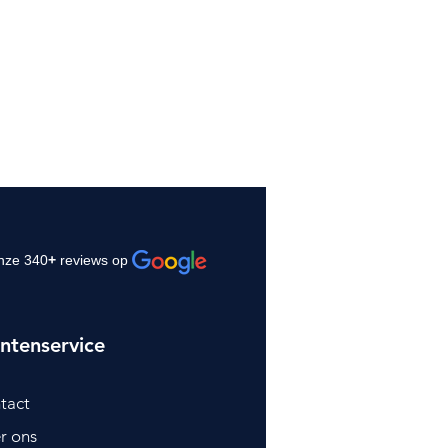
nze 340
+
reviews op
ntenservice
tact
r ons