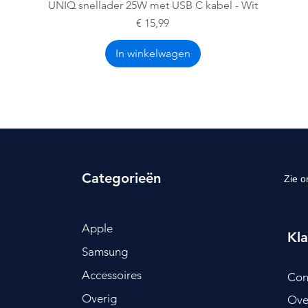
Snel overzicht
UNIQ snellader 25W met USB C kabel - Wit
Prijs
€ 15,99
In winkelwagen
Categorieën
Zie o
Apple
Kla
Samsung
Accessoires
Con
Overig
Ove