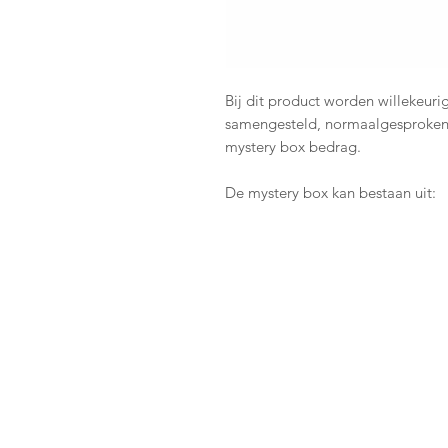
Bij dit product worden willekeur
samengesteld, normaalgesproken
mystery box bedrag.
De mystery box kan bestaan uit:
Sealed producten
Slabs
Losse kaarten
Accessoires
In de omschrijving tijdens het af
aangeven wat je liever niet wilt.
maar dit is geen garantie. Een my