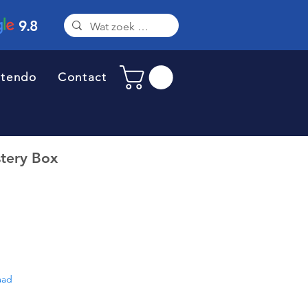
9.8
ntendo
Contact
tery Box
aad