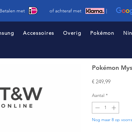
 Betalen met of achteraf met |
msung
Accessoires
Overig
Pokémon
Ni
Pokémon Mys
Prijs
€ 249,99
Aantal
*
Nog maar 8 op voorr