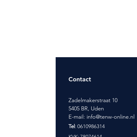
Contact
Zadelmakerstraat 10
5405 BR, Uden
E-mail: info@tenw-online.nl
Tel
: 0610986314
KVK: 78074614