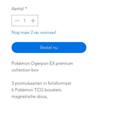
Aantal
*
Nog maar 2 op voorraad
Bestel nu
Pokémon Ogerpon EX premium
collection box
3 promokaarten in folieformaat
6 Pokémon TCG boosters
magnetische doos,
65 kaarthoesjes
code voor de Pokémon TCG Online
game