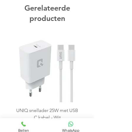
Gerelateerde
producten
UNIQ snellader 25W met USB
C kabel - Wit
Prijs
€ 15,99
Bellen
WhatsApp