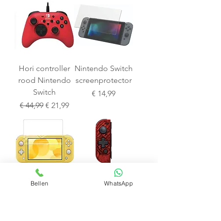
Hori controller
Nintendo Switch
rood Nintendo
screenprotector
Switch
Prijs
€ 14,99
Normale prijs
Verkoopprijs
€ 44,99
€ 21,99
Bellen
WhatsApp
Nintendo Switch
Nintendo Switch
Lite
HORI D-Pad
screenprotector
Controller (L)
Mario
Prijs