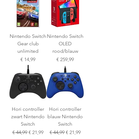
Nintendo Switch
Nintendo Switch
Gear club
OLED
unlimited
rood/blauw
Prijs
Prijs
€ 14,99
€ 259,99
Hori controller
Hori controller
zwart Nintendo
blauw Nintendo
Switch
Switch
Normale prijs
Verkoopprijs
Normale prijs
Verkoopprijs
€ 44,99
€ 21,99
€ 44,99
€ 21,99