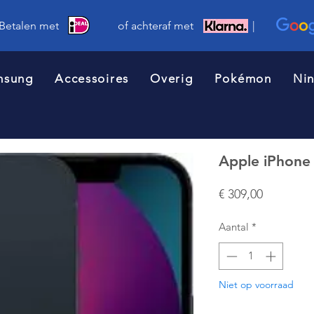
 Betalen met of achteraf met |
msung
Accessoires
Overig
Pokémon
Ni
Apple iPhone
Prijs
€ 309,00
Aantal
*
Niet op voorraad