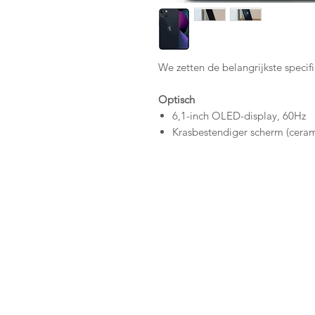
We zetten de belangrijkste specific
Optisch
6,1-inch OLED-display, 60Hz
Krasbestendiger scherm (ceram
Algemeen
Introductiedatum 14 septembe
Stof- en waterdicht IP68
Prestaties
Verbeterde A15 Bionic chip, de 
Verbeterde camera met veel ni
2 camera lenzen
Snel en draadloos laden
Accelerometer, barometer, gez