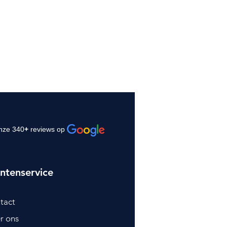
nze 340
+
reviews op
ntenservice
tact
r ons