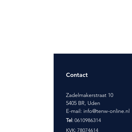
Contact
Zadelmakerstraat 10
5405 BR, Uden
E-mail: info@tenw-online.nl
Tel
: 0610986314
KVK: 78074614