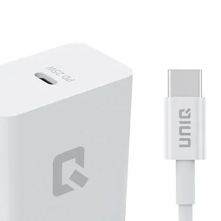
en gyroscoop
ken zoals dit hoort
t een bijbehorende oplaadkabel
De BTW is niet aftrekbaar.