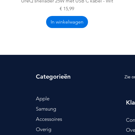
Snel overzicht
UNIQ snellader 25W met USB C kabel - Wit
Prijs
€ 15,99
In winkelwagen
Categorieën
Zie o
Apple
Kla
Samsung
Accessoires
Con
Overig
Ove