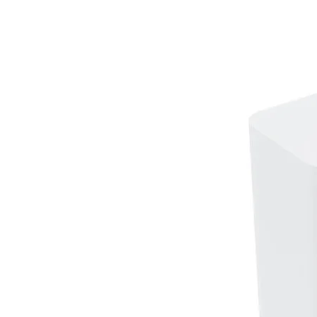
lichtsensor, nabijheidssensor 
Netwerk
4 en 5G-internet
Nano-SIM
Conditie A-Grade
Alle functies zijn getest en wer
De batterijconditie is 100%
Dit toestel wordt geleverd me
Garantie
6 maanden garantie
Referentie TW20260040
Let op
: dit is een margeproduct. 