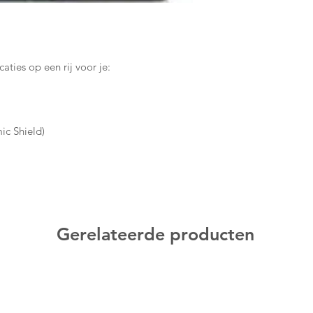
aties op een rij voor je:
ic Shield)
r 2021
Gerelateerde producten
snelste in z’n soort
euwe (software)functies
ichtsherkenning, digitaal kompas,