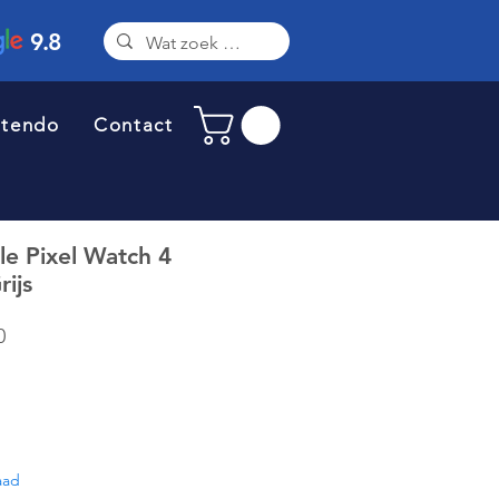
9.8
ntendo
Contact
e Pixel Watch 4
ijs
e
Verkoopprijs
0
aad