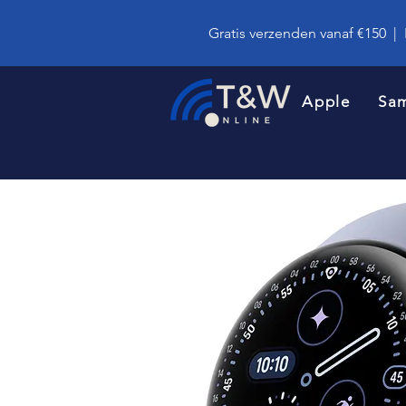
Gratis verzenden vanaf €150
|
Apple
Sa