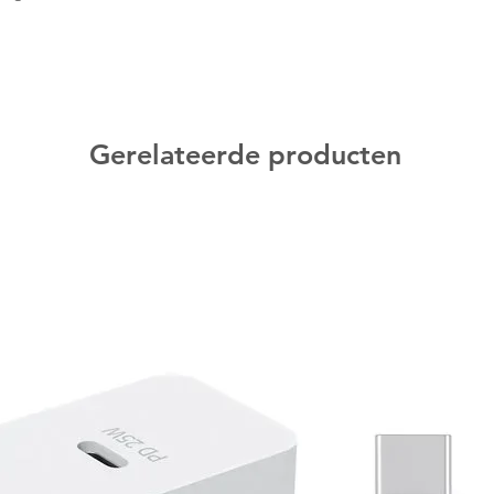
 is helder en dus ook goed afleesbaar in
t op je smartphone, gebruik je ook op het
oogle Maps of AI assistent Gemini.
Google apparaten mee. Je kiest uit veel
Gerelateerde producten
zicht in je trainingen. Met Gemini heb je
 het beantwoorden van berichten, het
plannen van afspraken.
De BTW is niet aftrekbaar.