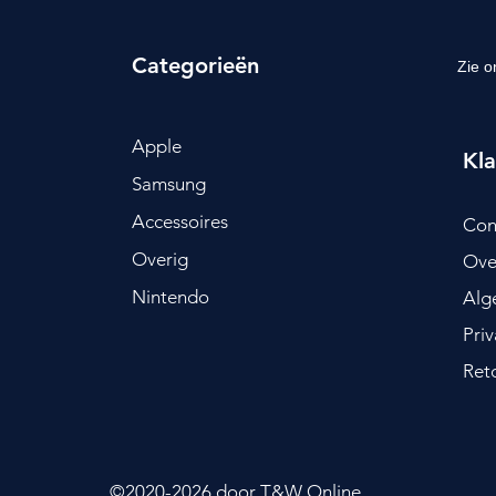
Categorieën
Zie o
Apple
Kla
Samsung
Accessoires
Con
Overig
Ove
Nintendo
Alg
Pri
Ret
©2020-2026
door T&W Online