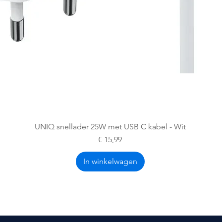
Snel overzicht
UNIQ snellader 25W met USB C kabel - Wit
Prijs
€ 15,99
In winkelwagen