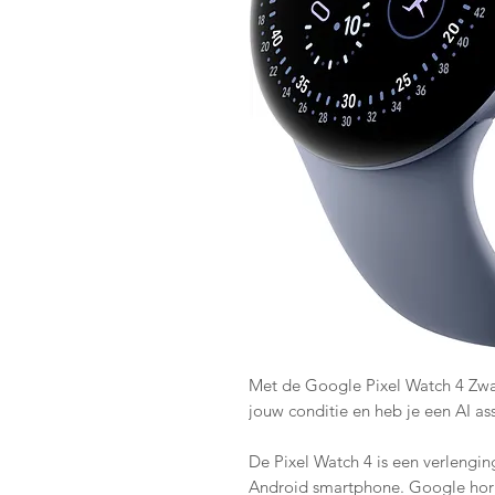
Met de Google Pixel Watch 4 Zwar
jouw conditie en heb je een AI ass
De Pixel Watch 4 is een verlengi
Android smartphone. Google horl