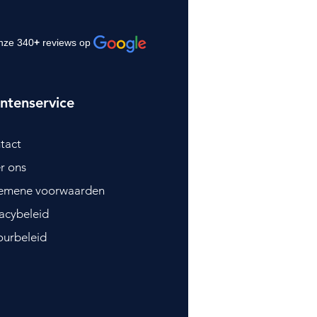
nze 340
+
reviews op
ntenservice
tact
r ons
emene voorwaarden
vacybeleid
ourbeleid